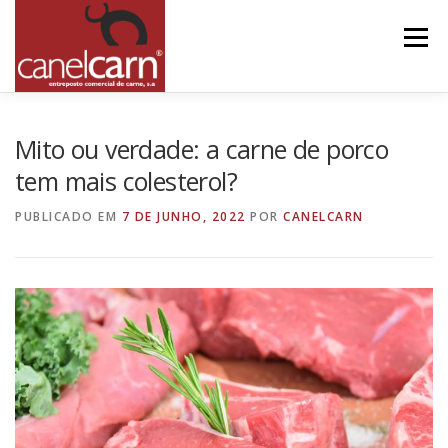
Saltar
para
Menu
conteúdo
HOME
QUEM SOMOS
QUALIDADE
Mito ou verdade: a carne de porco
tem mais colesterol?
NOSSOS PRODUTOS
NOTICIAS
CONTACTOS
PUBLICADO EM
7 DE JUNHO, 2022
POR
CANELCARN