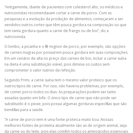
“Antigamente, diante de pacientes com colesterol alto, os médicos e
nutricionistas recomendavam cortar a carne de porco. Com as
pesquisas e a evolução da produção de alimentos, começaram a ser
vendidos outros cortes que têm pouca gordura na composição ou que
tem tanta gordura quanto a carne de frango ou de boi”, diz a
nutricionista.
O lombo, a picanha e o filé mignon de porco, por exemplo, são opções
de carnes magras por possuírem pouca gordura em suas composições.
Em um cenário de alta no preço das carnes de boi, incluir a carne suína
na dieta é uma substituição viável, pois diminui os custos sem
comprometer o valor nutrivo da refeição.
Segundo Primi, a carne suína tem o mesmo valor proteico que os
outros tipos de carne. Por isso, não haveria problemas, por exemplo,
de comer porco todos os dias. As preparações podem ser tanto
assadas quanto em bife. O único tipo de carne que não pode ser
substituído é o peixe, pois possui algumas gorduras específicas que são
benéficas para a saúde.
“A carne de porco tem é uma fonte proteica muito boa. Nossas
melhores fontes de proteína atualmente são as de origem animal, seja
da carne ou do leite, pois elas contêm todos os aminoácidos essenciais