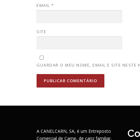
EMAIL
*
SITE
GUARDAR O MEU NOME, EMAIL E SITE NESTE
Co
A CANELCARN, SA, é um Entreposto
Comercial de Carne, de cariz familiar,