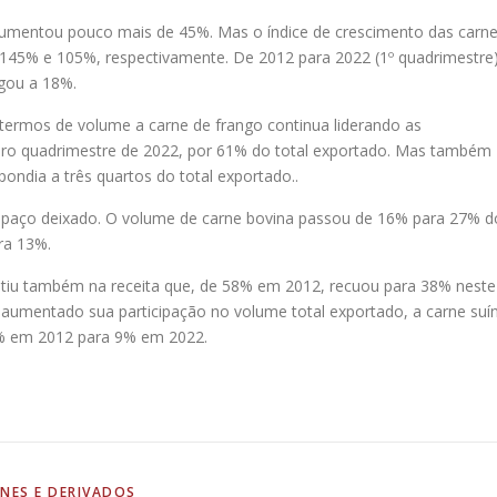
umentou pouco mais de 45%. Mas o índice de crescimento das carn
e 145% e 105%, respectivamente. De 2012 para 2022 (1º quadrimestre)
gou a 18%.
rmos de volume a carne de frango continua liderando as
eiro quadrimestre de 2022, por 61% do total exportado. Mas também
pondia a três quartos do total exportado..
spaço deixado. O volume de carne bovina passou de 16% para 27% d
ra 13%.
fletiu também na receita que, de 58% em 2012, recuou para 38% neste
aumentado sua participação no volume total exportado, a carne suí
 10% em 2012 para 9% em 2022.
NES E DERIVADOS