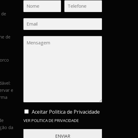
 de
ume de
porco
dável:
ervar e
orma
Aceitar Politica de Privacidade
de
VER POLITICA DE PRIVACIDADE
ção da
ENVIAR