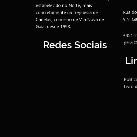
estabelecido no Norte, mais
Rua do
concretamente na freguesia de
V.N. G
Canelas, concelho de Vila Nova de
Gaia, desde 1993.
+351 2
Redes Sociais
geral@
Li
Políti
Livro 