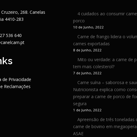
 Cruzeiro, 268. Canelas
4 cuidados ao consumir carne
aia 4410-283
porco
10 de Junho, 2022
27 536 640
Carne de frango lidera o vol
canelcarn.pt
carnes exportadas
8 de Junho, 2022
nks
Mito ou verdade: a carne de 
tem mais colesterol?
7 de Junho, 2022
ca de Privacidade
Carne suína – saborosa e sau
de Reclamações
Nutricionista explica como cons
preparar a carne de porco de f
segura
1 de Junho, 2022
Apreensão de três toneladas 
carne de bovino em megaopera
ASAE