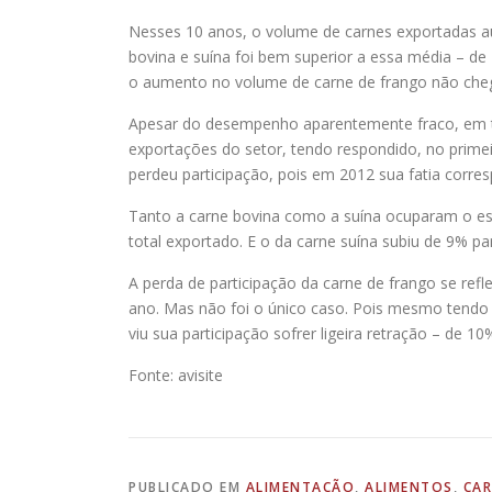
Nesses 10 anos, o volume de carnes exportadas a
bovina e suína foi bem superior a essa média – d
o aumento no volume de carne de frango não che
Apesar do desempenho aparentemente fraco, em te
exportações do setor, tendo respondido, no prim
perdeu participação, pois em 2012 sua fatia corres
Tanto a carne bovina como a suína ocuparam o e
total exportado. E o da carne suína subiu de 9% pa
A perda de participação da carne de frango se re
ano. Mas não foi o único caso. Pois mesmo tendo 
viu sua participação sofrer ligeira retração – de
Fonte: avisite
PUBLICADO EM
ALIMENTAÇÃO
,
ALIMENTOS
,
CAR